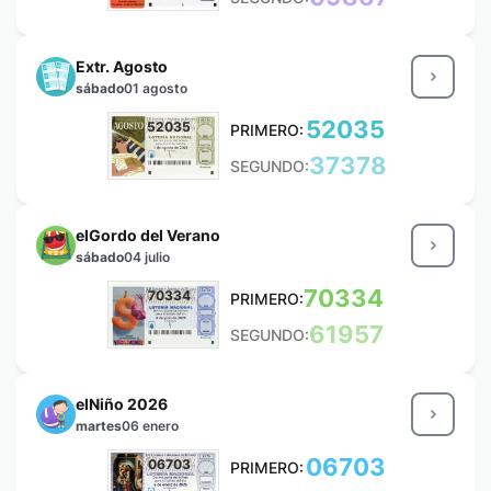
Extr. Agosto
sábado
01 agosto
52035
52035
PRIMERO:
37378
SEGUNDO:
elGordo del Verano
sábado
04 julio
70334
70334
PRIMERO:
61957
SEGUNDO:
elNiño 2026
martes
06 enero
06703
06703
PRIMERO: