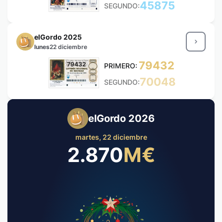
45875
SEGUNDO:
elGordo 2025
lunes
22 diciembre
79432
79432
PRIMERO:
70048
SEGUNDO:
elGordo 2026
martes, 22 diciembre
2.870
M
€