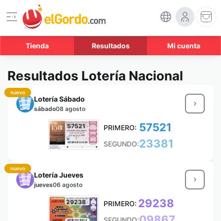
Tienda
Resultados
Mi cuenta
Resultados Lotería Nacional
nuevo
Lotería Sábado
sábado
08 agosto
57521
57521
PRIMERO:
23381
SEGUNDO:
nuevo
Lotería Jueves
jueves
06 agosto
29238
29238
PRIMERO:
09867
SEGUNDO: