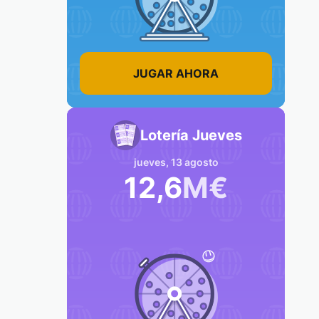
JUGAR AHORA
Lotería Jueves
jueves, 13 agosto
12,6
M
€