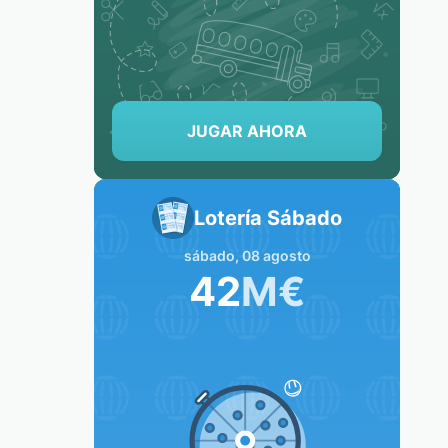
JUGAR AHORA
Lotería Sábado
sábado, 08 agosto
42
M
€