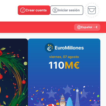
Crear cuenta
Iniciar sesión
Español
- €
EuroMillones
viernes, 07 agosto
110
M
€