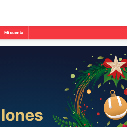
Mi cuenta
llones