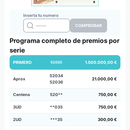
Inserta tu numero
Programa completo de premios por
serie
PRIMERO
1.500.000,00 €
52035
52034
Aprox
21.000,00 €
52036
Centena
520**
750,00 €
3UD
**035
750,00 €
2UD
***35
300,00 €