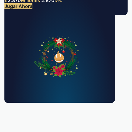
€
2.870
Millones
2.870
M
€
Jugar Ahora