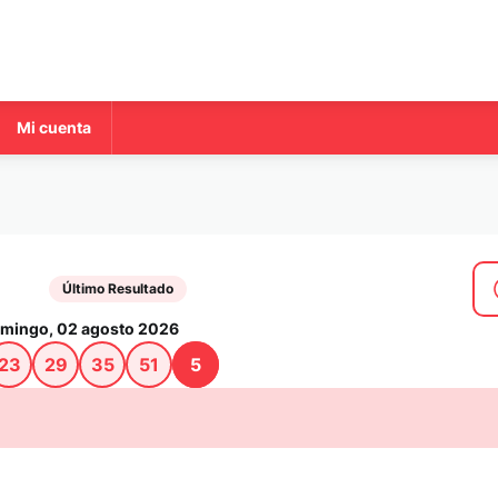
Mi cuenta
a
Último Resultado
mingo, 02 agosto 2026
23
29
35
51
5