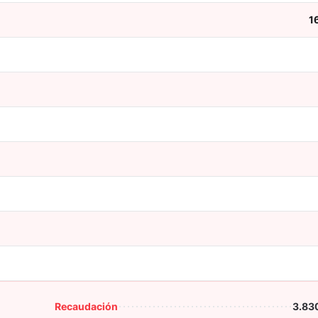
1
Recaudación
3.83