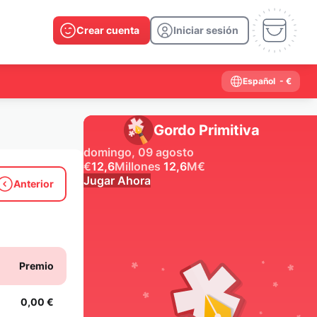
Crear cuenta
Iniciar sesión
Español
- €
Gordo Primitiva
domingo, 09 agosto
€
12,6
Millones
12,6
M
€
Jugar Ahora
Anterior
Resultados anteriores
2026
2025
2024
2023
2022
2021
Premio
2020
2019
2018
2017
2016
2015
2014
2013
2012
2011
2010
2009
0,00 €
2008
2007
2006
2005