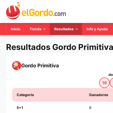
Inicio
Tienda
Resultados
Info y Ayuda
Resultados Gordo Primitiv
Gordo Primitiva
do
16
Categoría
Ganadores
5+1
0