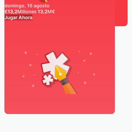
domingo, 16 agosto
€
13,2
Millones
13,2
M
€
Jugar Ahora