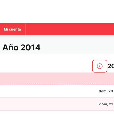
Mi cuenta
a Año 2014
2
dom, 28 
dom, 21 