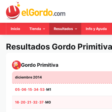
Inicio
Tienda
Resultados
Info y Ayuda
Resultados Gordo Primitiv
Gordo Primitiva
diciembre 2014
05
-
06
-
15
-
34
-
53
-
M1
16
-
20
-
21
-
32
-
37
-
M0