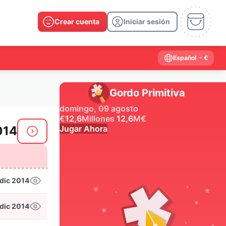
Crear cuenta
Iniciar sesión
Español
- €
Gordo Primitiva
domingo, 09 agosto
€
12,6
Millones
12,6
M
€
014
Jugar Ahora
Resultados anteriores
dic 2014
2026
2025
2024
2023
2022
2021
2020
2019
2018
2017
2016
2015
dic 2014
2014
2013
2012
2011
2010
2009
2008
2007
2006
2005