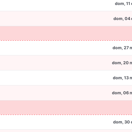
dom, 11 
dom, 04 
dom, 27 
dom, 20 
dom, 13 
dom, 06 
dom, 30 