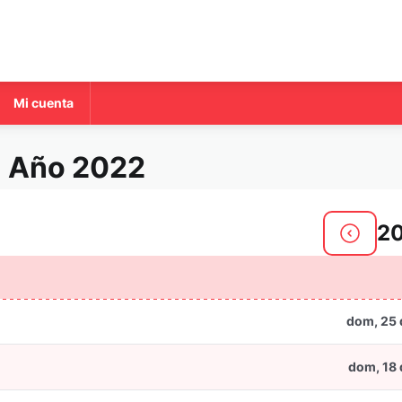
Mi cuenta
a Año 2022
2
dom, 25 
dom, 18 