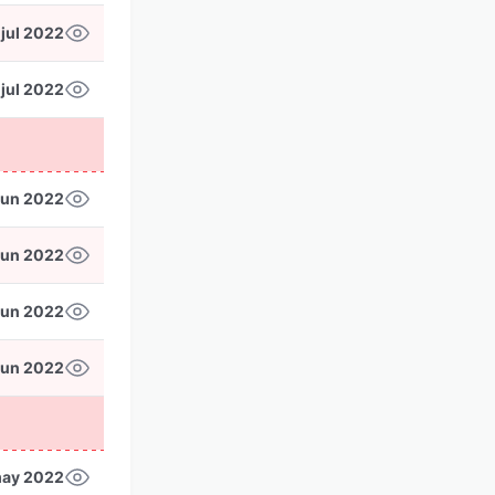
 jul 2022
jul 2022
jun 2022
jun 2022
jun 2022
jun 2022
may 2022