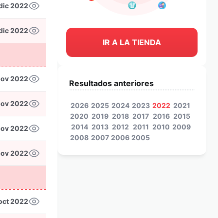
dic 2022
dic 2022
IR A LA TIENDA
nov 2022
Resultados anteriores
nov 2022
2026
2025
2024
2023
2022
2021
2020
2019
2018
2017
2016
2015
2014
2013
2012
2011
2010
2009
nov 2022
2008
2007
2006
2005
nov 2022
oct 2022