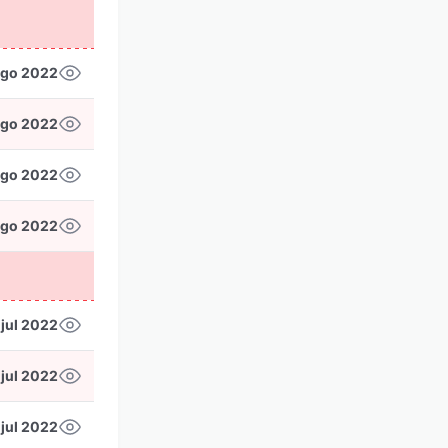
ago 2022
ago 2022
ago 2022
ago 2022
 jul 2022
jul 2022
 jul 2022