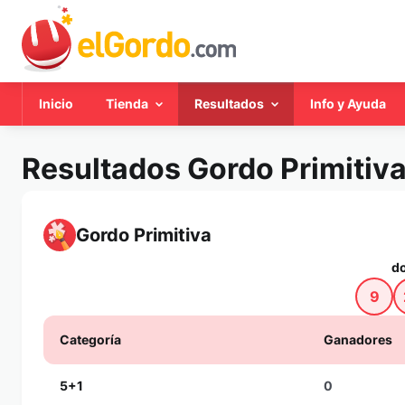
Inicio
Tienda
Resultados
Info y Ayuda
Resultados Gordo Primitiv
Gordo Primitiva
d
9
Categoría
Ganadores
5+1
0