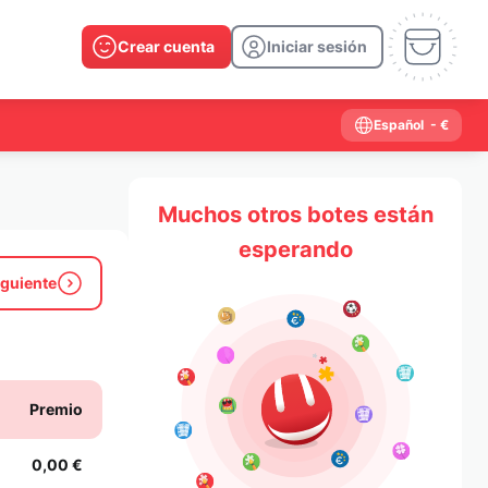
Crear cuenta
Iniciar sesión
Español
- €
Muchos otros botes están
esperando
iguiente
Premio
0,00 €