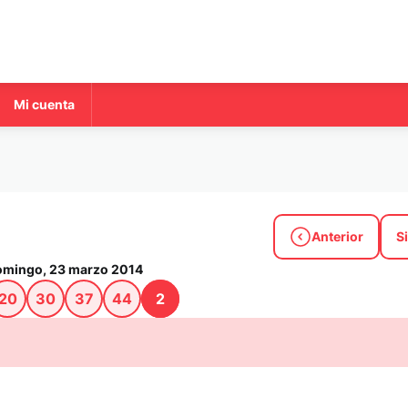
Mi cuenta
a
Anterior
S
omingo, 23 marzo 2014
20
30
37
44
2