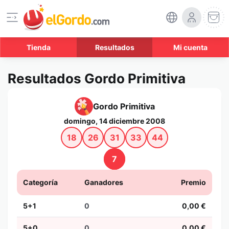
Tienda
Resultados
Mi cuenta
Resultados Gordo Primitiva
Gordo Primitiva
domingo, 14 diciembre 2008
18
26
31
33
44
7
Categoría
Ganadores
Premio
5+1
0
0,00 €
5+0
0
0,00 €