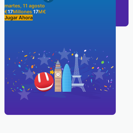
martes, 11 agosto
€
17
Millones
17
M
€
Jugar Ahora