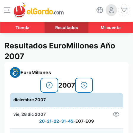
Tienda
Resultados
Mi cuenta
Resultados EuroMillones Año
2007
EuroMillones
2007
diciembre 2007
vie, 28 dic 2007
20
-
21
-
22
-
31
-
45
-
E07
-
E09