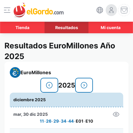
Tienda
Resultados
Mi cuenta
Resultados EuroMillones Año
2025
EuroMillones
2025
diciembre 2025
mar, 30 dic 2025
11
-
26
-
29
-
34
-
44
-
E01
-
E10