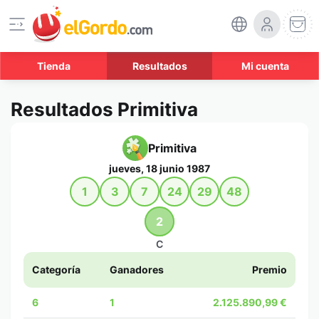
Tienda
Resultados
Mi cuenta
Resultados Primitiva
Primitiva
jueves, 18 junio 1987
1
3
7
24
29
48
2
C
Categoría
Ganadores
Premio
6
1
2.125.890,99 €