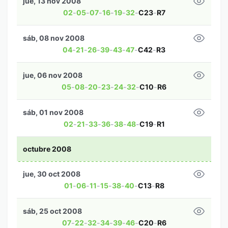
jue, 13 nov 2008
02
-
05
-
07
-
16
-
19
-
32
-
C23
-
R7
sáb, 08 nov 2008
04
-
21
-
26
-
39
-
43
-
47
-
C42
-
R3
jue, 06 nov 2008
05
-
08
-
20
-
23
-
24
-
32
-
C10
-
R6
sáb, 01 nov 2008
02
-
21
-
33
-
36
-
38
-
48
-
C19
-
R1
octubre 2008
jue, 30 oct 2008
01
-
06
-
11
-
15
-
38
-
40
-
C13
-
R8
sáb, 25 oct 2008
07
-
22
-
32
-
34
-
39
-
46
-
C20
-
R6