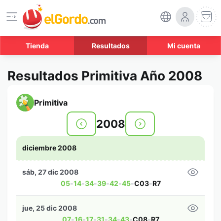
Tienda
Resultados
Mi cuenta
Resultados Primitiva Año 2008
Primitiva
2008
diciembre 2008
sáb, 27 dic 2008
05
-
14
-
34
-
39
-
42
-
45
-
C03
-
R7
jue, 25 dic 2008
07
-
16
-
17
-
31
-
34
-
43
-
C08
-
R7