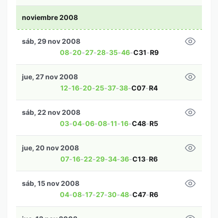
noviembre 2008
sáb, 29 nov 2008
08
-
20
-
27
-
28
-
35
-
46
-
C31
-
R9
jue, 27 nov 2008
12
-
16
-
20
-
25
-
37
-
38
-
C07
-
R4
sáb, 22 nov 2008
03
-
04
-
06
-
08
-
11
-
16
-
C48
-
R5
jue, 20 nov 2008
07
-
16
-
22
-
29
-
34
-
36
-
C13
-
R6
sáb, 15 nov 2008
04
-
08
-
17
-
27
-
30
-
48
-
C47
-
R6