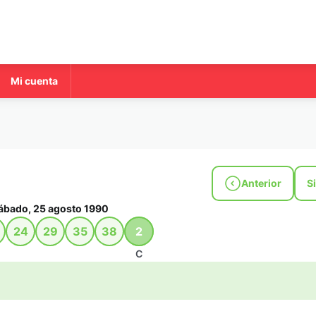
Mi cuenta
Anterior
S
ábado, 25 agosto 1990
24
29
35
38
2
C