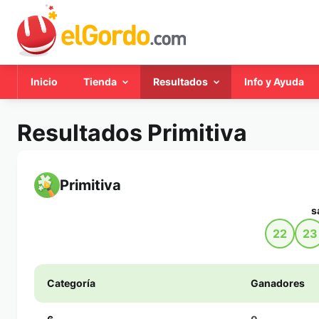
Inicio
Tienda
Resultados
Info y Ayuda
Resultados Primitiva
Primitiva
s
22
23
Categoría
Ganadores