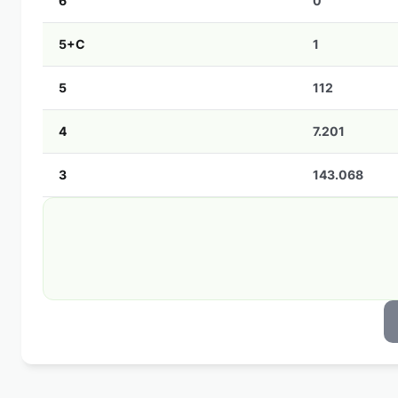
6
0
5+C
1
5
112
4
7.201
3
143.068