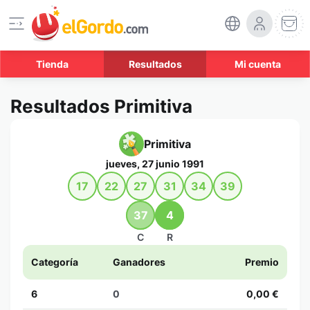
Tienda
Resultados
Mi cuenta
Resultados Primitiva
Primitiva
jueves, 27 junio 1991
17
22
27
31
34
39
37
4
C
R
Categoría
Ganadores
Premio
6
0
0,00 €