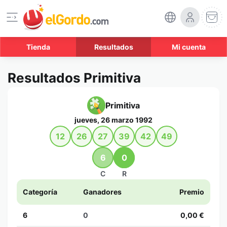
Tienda
Resultados
Mi cuenta
Resultados Primitiva
Primitiva
jueves, 26 marzo 1992
12
26
27
39
42
49
6
0
C
R
Categoría
Ganadores
Premio
6
0
0,00 €