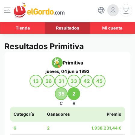
Tienda
Resultados
Mi cuenta
Resultados Primitiva
Primitiva
jueves, 04 junio 1992
13
26
31
33
42
45
35
2
C
R
Categoría
Ganadores
Premio
6
2
1.938.231,44 €