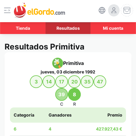
Tienda
Resultados
Mi cuenta
Resultados Primitiva
Primitiva
jueves, 03 diciembre 1992
3
14
17
20
35
47
39
8
C
R
Categoría
Ganadores
Premio
6
4
427.927,43 €