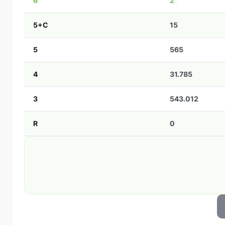
6
2
5+C
15
5
565
4
31.785
3
543.012
R
0