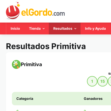
Inicio
Tienda
Resultados
Info y Ayuda
Resultados Primitiva
Primitiva
s
1
15
Categoría
Ganadores