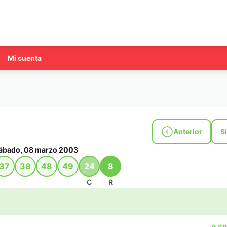
Mi cuenta
Anterior
S
ábado, 08 marzo 2003
37
38
48
49
24
8
C
R