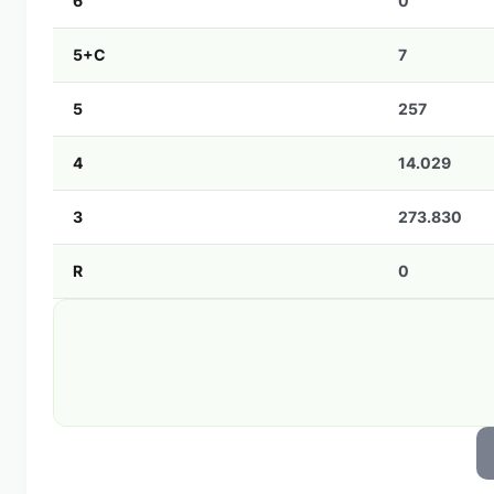
6
0
5+C
7
5
257
4
14.029
3
273.830
R
0