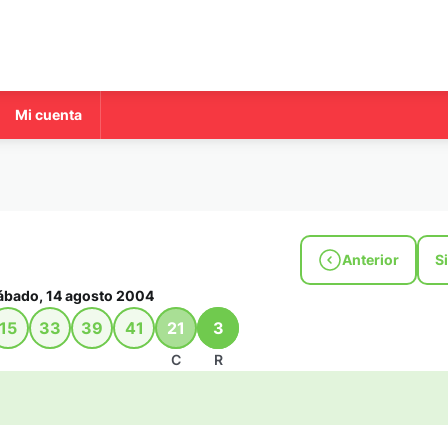
Mi cuenta
Anterior
S
ábado, 14 agosto 2004
15
33
39
41
21
3
C
R