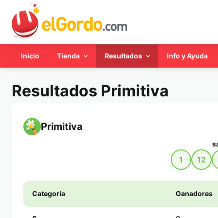
Inicio
Tienda
Resultados
Info y Ayuda
Resultados Primitiva
Primitiva
s
1
12
Categoría
Ganadores