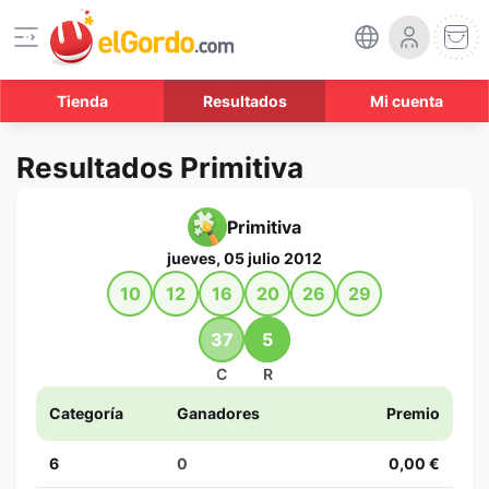
Tienda
Resultados
Mi cuenta
Resultados Primitiva
Primitiva
jueves, 05 julio 2012
10
12
16
20
26
29
37
5
C
R
Categoría
Ganadores
Premio
6
0
0,00 €