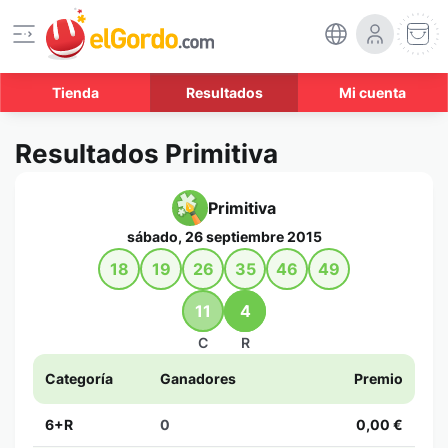
Tienda
Resultados
Mi cuenta
Resultados Primitiva
Primitiva
sábado, 26 septiembre 2015
18
19
26
35
46
49
11
4
C
R
Categoría
Ganadores
Premio
6+R
0
0,00 €