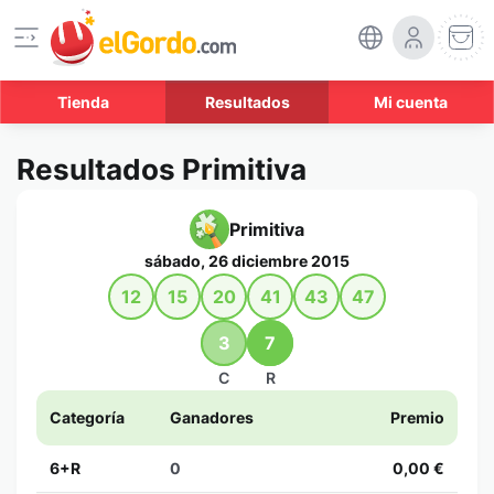
Tienda
Resultados
Mi cuenta
Resultados Primitiva
Primitiva
sábado, 26 diciembre 2015
12
15
20
41
43
47
3
7
C
R
Categoría
Ganadores
Premio
6+R
0
0,00 €