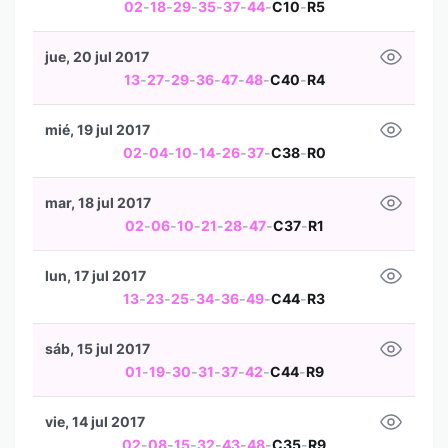
02
-
18
-
29
-
35
-
37
-
44
-
C10
-
R5
jue, 20 jul 2017
13
-
27
-
29
-
36
-
47
-
48
-
C40
-
R4
mié, 19 jul 2017
02
-
04
-
10
-
14
-
26
-
37
-
C38
-
R0
mar, 18 jul 2017
02
-
06
-
10
-
21
-
28
-
47
-
C37
-
R1
lun, 17 jul 2017
13
-
23
-
25
-
34
-
36
-
49
-
C44
-
R3
sáb, 15 jul 2017
01
-
19
-
30
-
31
-
37
-
42
-
C44
-
R9
vie, 14 jul 2017
02
-
08
-
15
-
32
-
43
-
48
-
C35
-
R9