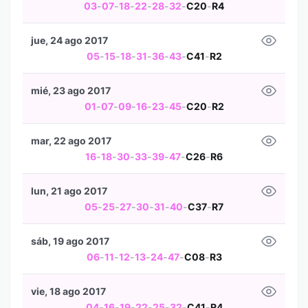
03
-
07
-
18
-
22
-
28
-
32
-
C20
-
R4
jue, 24 ago 2017
05
-
15
-
18
-
31
-
36
-
43
-
C41
-
R2
mié, 23 ago 2017
01
-
07
-
09
-
16
-
23
-
45
-
C20
-
R2
mar, 22 ago 2017
16
-
18
-
30
-
33
-
39
-
47
-
C26
-
R6
lun, 21 ago 2017
05
-
25
-
27
-
30
-
31
-
40
-
C37
-
R7
sáb, 19 ago 2017
06
-
11
-
12
-
13
-
24
-
47
-
C08
-
R3
vie, 18 ago 2017
04
-
16
-
19
-
22
-
25
-
32
-
C41
-
R4