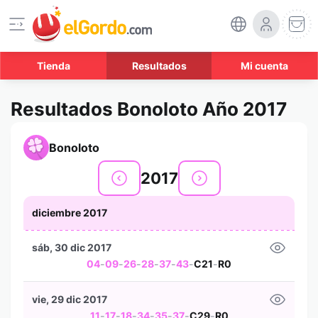
Tienda
Resultados
Mi cuenta
Resultados Bonoloto Año 2017
Bonoloto
2017
diciembre 2017
sáb, 30 dic 2017
04
-
09
-
26
-
28
-
37
-
43
-
C21
-
R0
vie, 29 dic 2017
11
-
17
-
18
-
34
-
35
-
37
-
C29
-
R0