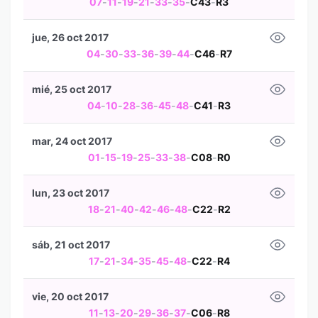
07
-
11
-
19
-
21
-
33
-
35
-
C43
-
R3
jue, 26 oct 2017
04
-
30
-
33
-
36
-
39
-
44
-
C46
-
R7
mié, 25 oct 2017
04
-
10
-
28
-
36
-
45
-
48
-
C41
-
R3
mar, 24 oct 2017
01
-
15
-
19
-
25
-
33
-
38
-
C08
-
R0
lun, 23 oct 2017
18
-
21
-
40
-
42
-
46
-
48
-
C22
-
R2
sáb, 21 oct 2017
17
-
21
-
34
-
35
-
45
-
48
-
C22
-
R4
vie, 20 oct 2017
11
-
13
-
20
-
29
-
36
-
37
-
C06
-
R8