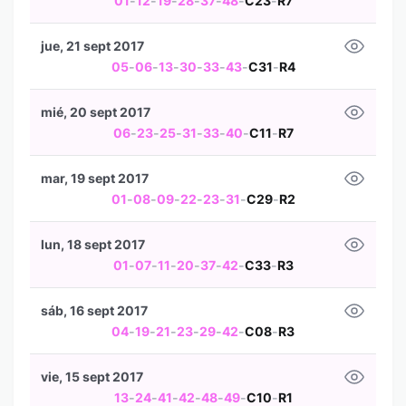
01
-
12
-
19
-
28
-
37
-
48
-
C23
-
R7
jue, 21 sept 2017
05
-
06
-
13
-
30
-
33
-
43
-
C31
-
R4
mié, 20 sept 2017
06
-
23
-
25
-
31
-
33
-
40
-
C11
-
R7
mar, 19 sept 2017
01
-
08
-
09
-
22
-
23
-
31
-
C29
-
R2
lun, 18 sept 2017
01
-
07
-
11
-
20
-
37
-
42
-
C33
-
R3
sáb, 16 sept 2017
04
-
19
-
21
-
23
-
29
-
42
-
C08
-
R3
vie, 15 sept 2017
13
-
24
-
41
-
42
-
48
-
49
-
C10
-
R1