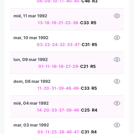
06
-
09
-
10
-
17
-
40
-
45
-
C46
-
R3
mié, 11 mar 1992
13
-
18
-
19
-
21
-
22
-
38
-
C33
-
R5
mar, 10 mar 1992
03
-
22
-
24
-
32
-
33
-
47
-
C31
-
R5
lun, 09 mar 1992
01
-
11
-
16
-
18
-
27
-
29
-
C21
-
R5
dom, 08 mar 1992
11
-
20
-
31
-
39
-
48
-
49
-
C33
-
R5
mié, 04 mar 1992
14
-
20
-
33
-
37
-
39
-
46
-
C25
-
R4
mar, 03 mar 1992
05
-
11
-
25
-
38
-
46
-
47
-
C31
-
R4