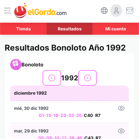
Tienda
Resultados
Mi cuenta
Resultados Bonoloto Año 1992
Bonoloto
1992
diciembre 1992
mié, 30 dic 1992
01
-
15
-
16
-
23
-
33
-
35
-
C40
-
R7
mar, 29 dic 1992
05
-
08
-
10
-
12
-
36
-
46
-
C43
-
R7