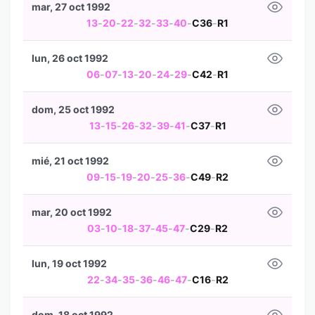
mar, 27 oct 1992
13
-
20
-
22
-
32
-
33
-
40
-
C36
-
R1
lun, 26 oct 1992
06
-
07
-
13
-
20
-
24
-
29
-
C42
-
R1
dom, 25 oct 1992
13
-
15
-
26
-
32
-
39
-
41
-
C37
-
R1
mié, 21 oct 1992
09
-
15
-
19
-
20
-
25
-
36
-
C49
-
R2
mar, 20 oct 1992
03
-
10
-
18
-
37
-
45
-
47
-
C29
-
R2
lun, 19 oct 1992
22
-
34
-
35
-
36
-
46
-
47
-
C16
-
R2
dom, 18 oct 1992