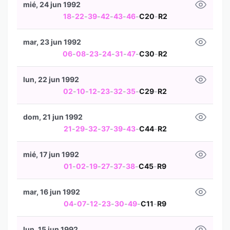
mié, 24 jun 1992
18
-
22
-
39
-
42
-
43
-
46
-
C20
-
R2
mar, 23 jun 1992
06
-
08
-
23
-
24
-
31
-
47
-
C30
-
R2
lun, 22 jun 1992
02
-
10
-
12
-
23
-
32
-
35
-
C29
-
R2
dom, 21 jun 1992
21
-
29
-
32
-
37
-
39
-
43
-
C44
-
R2
mié, 17 jun 1992
01
-
02
-
19
-
27
-
37
-
38
-
C45
-
R9
mar, 16 jun 1992
04
-
07
-
12
-
23
-
30
-
49
-
C11
-
R9
lun, 15 jun 1992