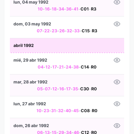
lun, 04 may 1992
10
-
16
-
18
-
34
-
36
-
41
-
C01
-
R3
dom, 03 may 1992
07
-
22
-
23
-
26
-
32
-
33
-
C15
-
R3
abril 1992
mié, 29 abr 1992
04
-
12
-
17
-
21
-
24
-
38
-
C14
-
R0
mar, 28 abr 1992
05
-
07
-
12
-
16
-
17
-
35
-
C30
-
R0
lun, 27 abr 1992
10
-
23
-
31
-
32
-
40
-
45
-
C08
-
R0
dom, 26 abr 1992
06
-
13
-
15
-
29
-
34
-
46
-
C12
-
R0