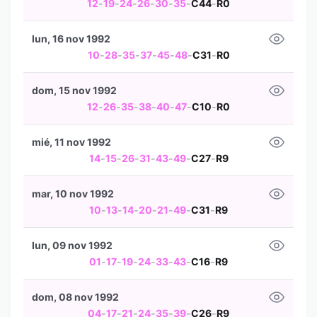
12
-
19
-
24
-
26
-
30
-
35
-
C44
-
R0
lun, 16 nov 1992
10
-
28
-
35
-
37
-
45
-
48
-
C31
-
R0
dom, 15 nov 1992
12
-
26
-
35
-
38
-
40
-
47
-
C10
-
R0
mié, 11 nov 1992
14
-
15
-
26
-
31
-
43
-
49
-
C27
-
R9
mar, 10 nov 1992
10
-
13
-
14
-
20
-
21
-
49
-
C31
-
R9
lun, 09 nov 1992
01
-
17
-
19
-
24
-
33
-
43
-
C16
-
R9
dom, 08 nov 1992
04
-
17
-
21
-
24
-
35
-
39
-
C26
-
R9