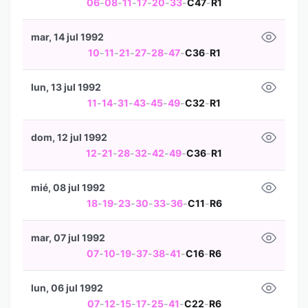
06
-
08
-
11
-
17
-
20
-
33
-
C47
-
R1
mar, 14 jul 1992
10
-
11
-
21
-
27
-
28
-
47
-
C36
-
R1
lun, 13 jul 1992
11
-
14
-
31
-
43
-
45
-
49
-
C32
-
R1
dom, 12 jul 1992
12
-
21
-
28
-
32
-
42
-
49
-
C36
-
R1
mié, 08 jul 1992
18
-
19
-
23
-
30
-
33
-
36
-
C11
-
R6
mar, 07 jul 1992
07
-
10
-
19
-
37
-
38
-
41
-
C16
-
R6
lun, 06 jul 1992
07
-
12
-
15
-
17
-
25
-
41
-
C22
-
R6