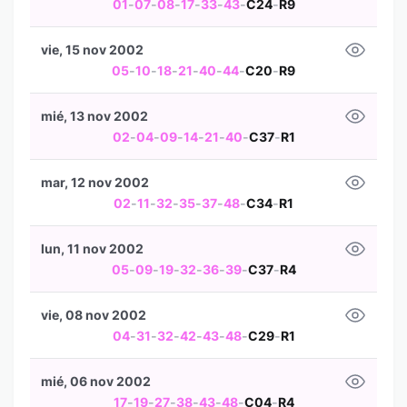
01
-
07
-
08
-
17
-
33
-
43
-
C24
-
R9
vie, 15 nov 2002
05
-
10
-
18
-
21
-
40
-
44
-
C20
-
R9
mié, 13 nov 2002
02
-
04
-
09
-
14
-
21
-
40
-
C37
-
R1
mar, 12 nov 2002
02
-
11
-
32
-
35
-
37
-
48
-
C34
-
R1
lun, 11 nov 2002
05
-
09
-
19
-
32
-
36
-
39
-
C37
-
R4
vie, 08 nov 2002
04
-
31
-
32
-
42
-
43
-
48
-
C29
-
R1
mié, 06 nov 2002
17
-
19
-
27
-
38
-
43
-
48
-
C04
-
R4