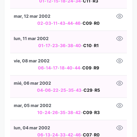
01
-
12
-
15
-
18
-
24
-
34
-
C11
-
R3
mar, 12 mar 2002
02
-
03
-
11
-
43
-
44
-
46
-
C09
-
R0
lun, 11 mar 2002
01
-
17
-
23
-
36
-
38
-
40
-
C10
-
R1
vie, 08 mar 2002
06
-
14
-
17
-
18
-
40
-
44
-
C09
-
R9
mié, 06 mar 2002
04
-
06
-
22
-
25
-
35
-
43
-
C29
-
R5
mar, 05 mar 2002
10
-
24
-
26
-
35
-
38
-
42
-
C09
-
R3
lun, 04 mar 2002
06
-
13
-
24
-
33
-
42
-
46
-
C07
-
R0