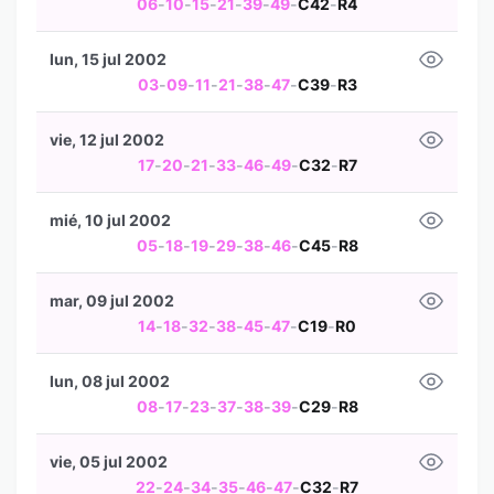
06
-
10
-
15
-
21
-
39
-
49
-
C42
-
R4
lun, 15 jul 2002
03
-
09
-
11
-
21
-
38
-
47
-
C39
-
R3
vie, 12 jul 2002
17
-
20
-
21
-
33
-
46
-
49
-
C32
-
R7
mié, 10 jul 2002
05
-
18
-
19
-
29
-
38
-
46
-
C45
-
R8
mar, 09 jul 2002
14
-
18
-
32
-
38
-
45
-
47
-
C19
-
R0
lun, 08 jul 2002
08
-
17
-
23
-
37
-
38
-
39
-
C29
-
R8
vie, 05 jul 2002
22
-
24
-
34
-
35
-
46
-
47
-
C32
-
R7