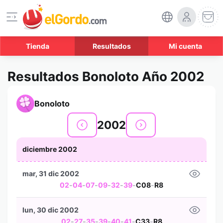
Tienda
Resultados
Mi cuenta
Resultados Bonoloto Año 2002
Bonoloto
2002
diciembre 2002
mar, 31 dic 2002
02
-
04
-
07
-
09
-
32
-
39
-
C08
-
R8
lun, 30 dic 2002
02
-
27
-
35
-
39
-
40
-
41
-
C33
-
R8