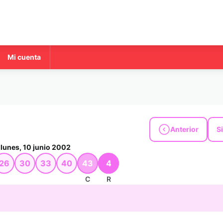
Mi cuenta
Anterior
S
lunes, 10 junio 2002
26
30
33
40
43
4
C
R