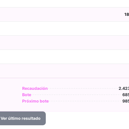
18
Recaudación
2.42
Bote
685
Próximo bote
985
Ver último resultado