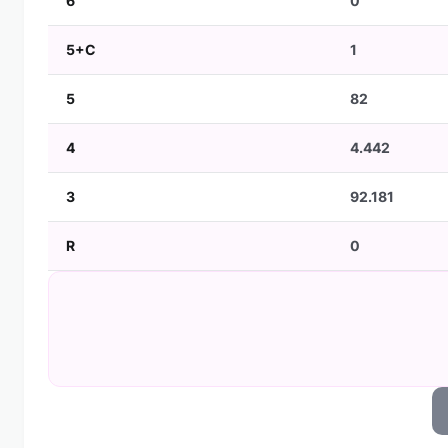
6
0
5+C
1
5
82
4
4.442
3
92.181
R
0