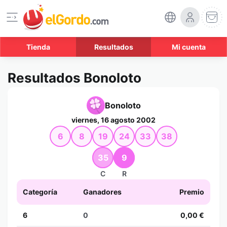
Tienda
Resultados
Mi cuenta
Resultados Bonoloto
Bonoloto
viernes, 16 agosto 2002
6
8
19
24
33
38
35
9
C
R
Categoría
Ganadores
Premio
6
0
0,00 €