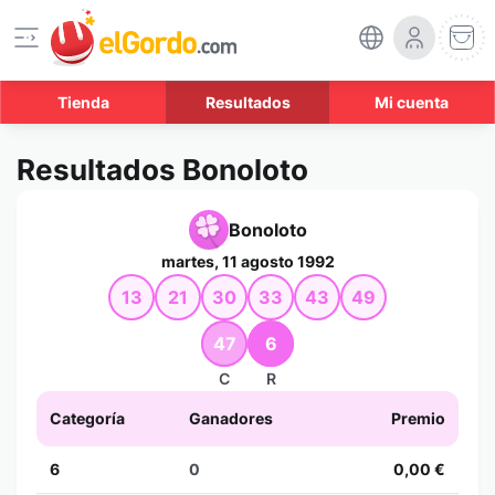
Tienda
Resultados
Mi cuenta
Resultados Bonoloto
Bonoloto
martes, 11 agosto 1992
13
21
30
33
43
49
47
6
C
R
Categoría
Ganadores
Premio
6
0
0,00 €