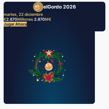
elGordo 2026
martes, 22 diciembre
€
2.870
Millones
2.870
M
€
Jugar Ahora