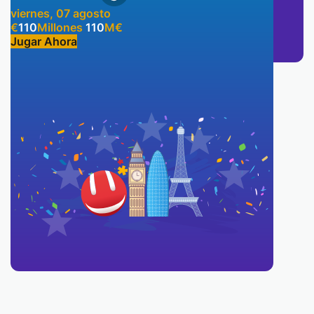
viernes, 07 agosto
€
110
Millones
110
M
€
Jugar Ahora