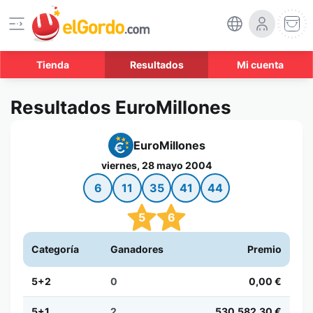
Tienda
Resultados
Mi cuenta
Resultados EuroMillones
EuroMillones
viernes, 28 mayo 2004
6
11
35
41
44
5
6
Categoría
Ganadores
Premio
5+2
0
0,00 €
5+1
2
530.582,30 €