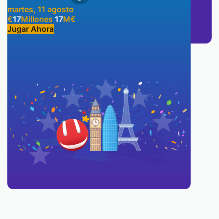
martes, 11 agosto
€
17
Millones
17
M
€
Jugar Ahora