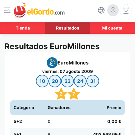
Tienda
Resultados
Mi cuenta
Resultados EuroMillones
EuroMillones
viernes, 07 agosto 2009
10
20
22
24
31
2
7
Categoría
Ganadores
Premio
5+2
0
0,00 €
5+1
8
402.868,69 €