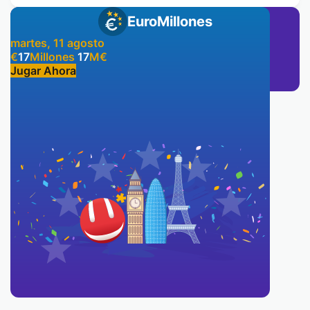
EuroMillones
martes, 11 agosto
€
17
Millones
17
M
€
Jugar Ahora