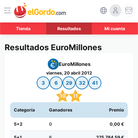
Tienda
Resultados
Mi cuenta
Resultados EuroMillones
EuroMillones
viernes, 20 abril 2012
3
6
29
32
41
10
11
Categoría
Ganadores
Premio
5+2
0
0,00 €
5+1
6
275.784,59 €