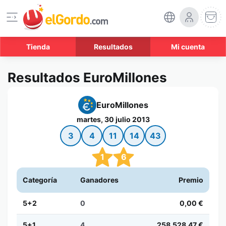
Tienda
Resultados
Mi cuenta
Resultados EuroMillones
EuroMillones
martes, 30 julio 2013
3
4
11
14
43
1
6
Categoría
Ganadores
Premio
5+2
0
0,00 €
5+1
4
258.528,47 €