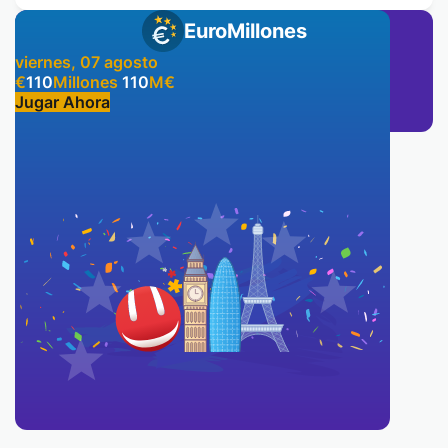
EuroMillones
viernes, 07 agosto
€
110
Millones
110
M
€
Jugar Ahora