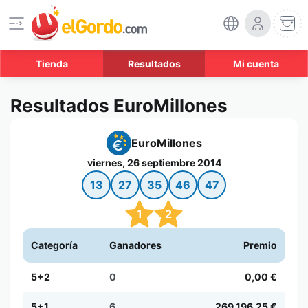
Tienda
Resultados
Mi cuenta
Resultados EuroMillones
EuroMillones
viernes, 26 septiembre 2014
13
27
35
46
47
1
2
Categoría
Ganadores
Premio
5+2
0
0,00 €
5+1
6
269.196,25 €