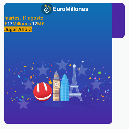
EuroMillones
martes, 11 agosto
€
17
Millones
17
M
€
Jugar Ahora