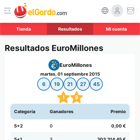
Tienda
Resultados
Mi cuenta
Resultados EuroMillones
EuroMillones
martes, 01 septiembre 2015
6
19
21
27
45
1
8
Categoría
Ganadores
Premio
5+2
0
0,00 €
5+1
3
303.314,45 €