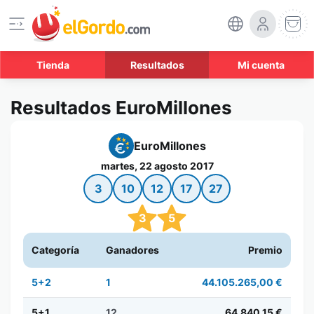
Tienda
Resultados
Mi cuenta
Resultados EuroMillones
EuroMillones
martes, 22 agosto 2017
3
10
12
17
27
3
5
Categoría
Ganadores
Premio
5+2
1
44.105.265,00 €
5+1
12
64.840,15 €