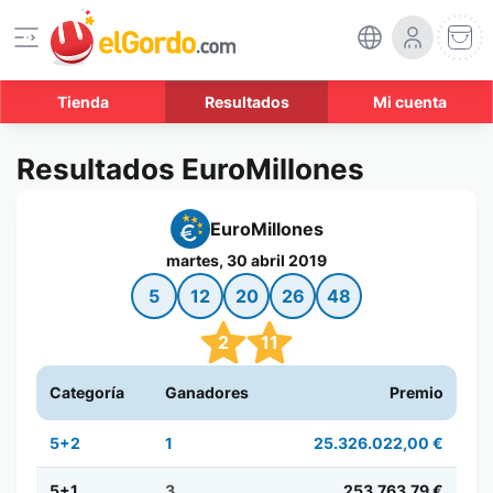
Tienda
Resultados
Mi cuenta
Resultados EuroMillones
EuroMillones
martes, 30 abril 2019
5
12
20
26
48
2
11
Categoría
Ganadores
Premio
5+2
1
25.326.022,00 €
5+1
3
253.763,79 €