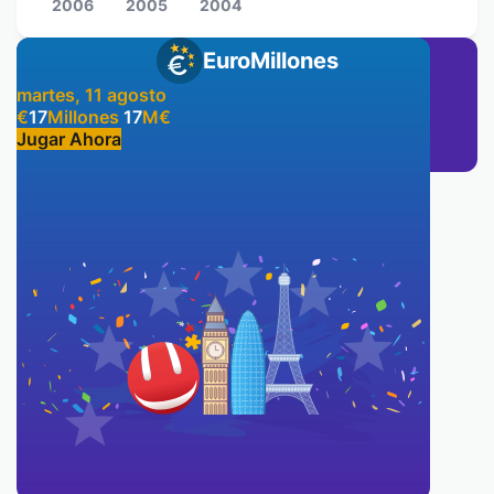
2006
2005
2004
EuroMillones
martes, 11 agosto
€
17
Millones
17
M
€
Jugar Ahora