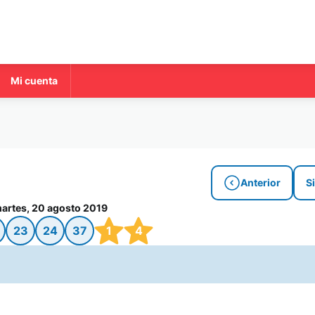
Mi cuenta
Anterior
S
artes, 20 agosto 2019
23
24
37
1
4