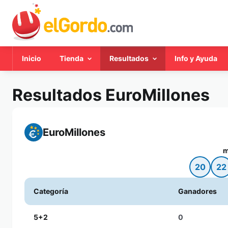
Inicio
Tienda
Resultados
Info y Ayuda
Resultados EuroMillones
EuroMillones
m
20
22
Categoría
Ganadores
5+2
0