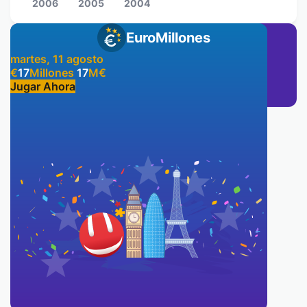
2006
2005
2004
EuroMillones
martes, 11 agosto
€
17
Millones
17
M
€
Jugar Ahora