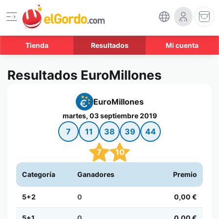
Tienda
Resultados
Mi cuenta
Resultados EuroMillones
EuroMillones
martes, 03 septiembre 2019
7
11
38
39
44
7
10
Categoría
Ganadores
Premio
5+2
0
0,00 €
5+1
0
0,00 €