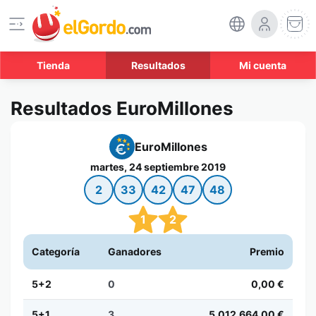
Tienda
Resultados
Mi cuenta
Resultados EuroMillones
EuroMillones
martes, 24 septiembre 2019
2
33
42
47
48
1
2
Categoría
Ganadores
Premio
5+2
0
0,00 €
5+1
3
5.012.664,00 €