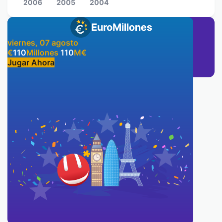
2006
2005
2004
EuroMillones
viernes, 07 agosto
€
110
Millones
110
M
€
Jugar Ahora