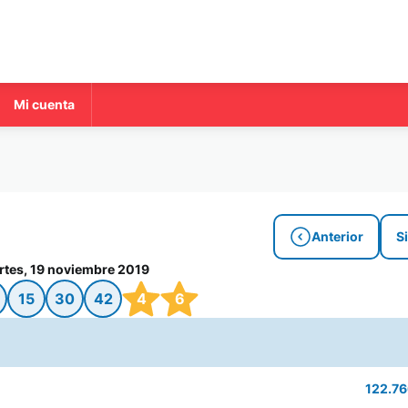
Mi cuenta
Anterior
S
rtes, 19 noviembre 2019
15
30
42
4
6
122.76