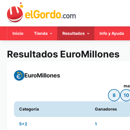
Inicio
Tienda
Resultados
Info y Ayuda
Resultados EuroMillones
EuroMillones
ma
8
10
Categoría
Ganadores
5+2
1