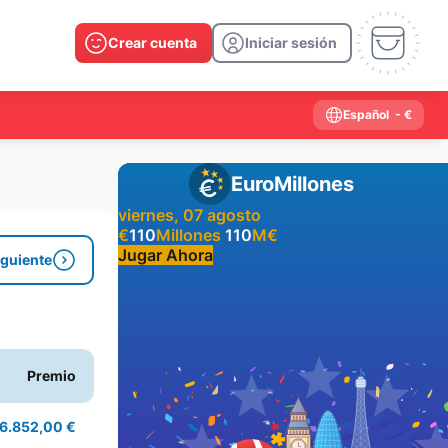
Crear cuenta
Iniciar sesión
Español
- €
EuroMillones
viernes, 07 agosto
€
110
Millones
110
M
€
Jugar Ahora
iguiente
Resultados anteriores
2026
2025
2024
2023
2022
2021
Premio
2020
2019
2018
2017
2016
2015
2014
2013
2012
2011
2010
2009
6.852,00 €
2008
2007
2006
2005
2004