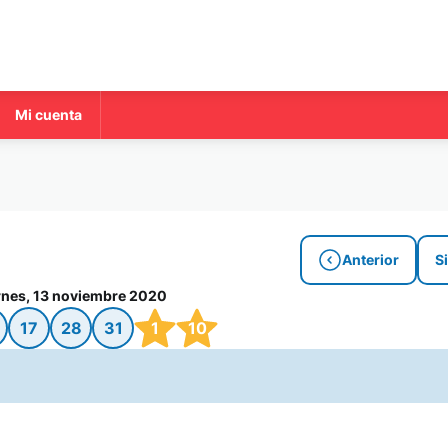
Mi cuenta
Anterior
S
rnes, 13 noviembre 2020
17
28
31
1
10