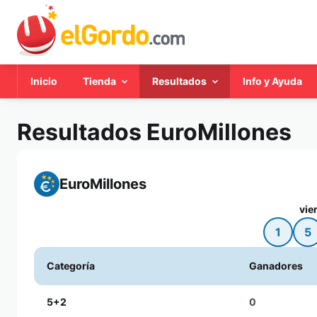
Inicio
Tienda
Resultados
Info y Ayuda
Resultados EuroMillones
EuroMillones
vie
1
5
Categoría
Ganadores
5+2
0