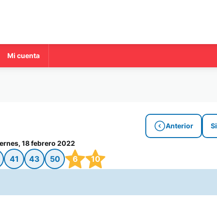
Mi cuenta
Anterior
S
iernes, 18 febrero 2022
41
43
50
6
10