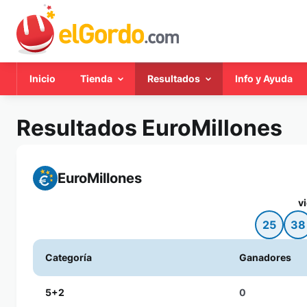
Inicio
Tienda
Resultados
Info y Ayuda
Resultados EuroMillones
EuroMillones
v
25
38
Categoría
Ganadores
5+2
0