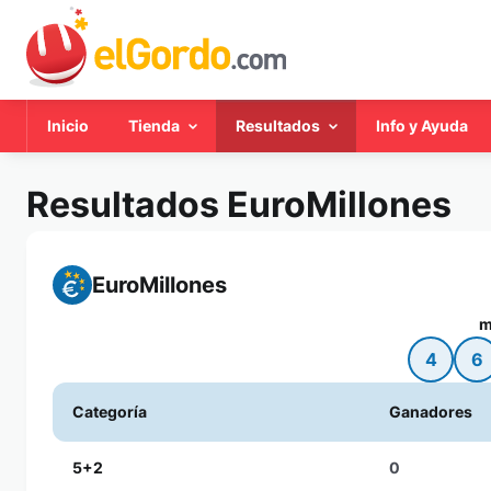
Inicio
Tienda
Resultados
Info y Ayuda
Resultados EuroMillones
EuroMillones
m
4
6
Categoría
Ganadores
5+2
0