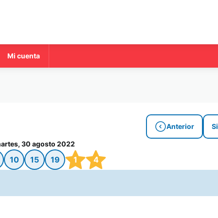
Mi cuenta
Anterior
S
artes, 30 agosto 2022
10
15
19
1
4