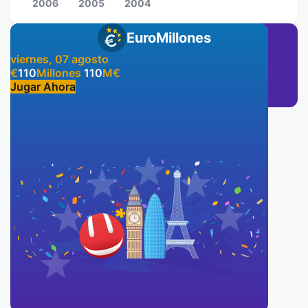
2006
2005
2004
EuroMillones
viernes, 07 agosto
€
110
Millones
110
M
€
Jugar Ahora