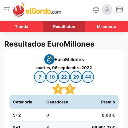
Tienda
Resultados
Mi cuenta
Resultados EuroMillones
EuroMillones
martes, 06 septiembre 2022
7
10
22
29
44
4
5
Categoría
Ganadores
Premio
5+2
0
0,00 €
5+1
8
66.901,27 €