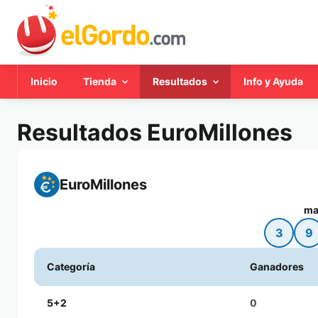
Inicio
Tienda
Resultados
Info y Ayuda
Resultados EuroMillones
EuroMillones
ma
3
9
Categoría
Ganadores
5+2
0