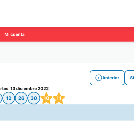
Mi cuenta
Anterior
S
rtes, 13 diciembre 2022
12
26
30
10
11