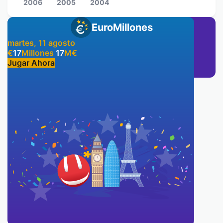
2006
2005
2004
EuroMillones
martes, 11 agosto
€
17
Millones
17
M
€
Jugar Ahora