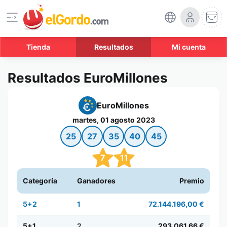
Tienda
Resultados
Mi cuenta
Resultados EuroMillones
EuroMillones
martes, 01 agosto 2023
25
27
35
40
45
7
11
Categoría
Ganadores
Premio
5+2
1
72.144.196,00 €
5+1
2
293.061,66 €