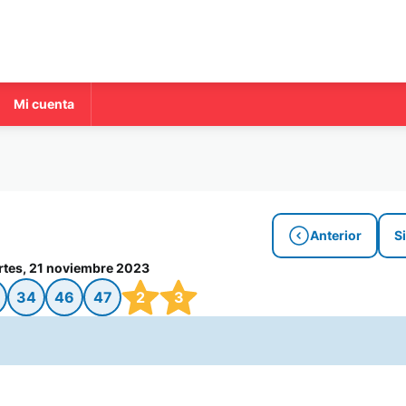
Mi cuenta
Anterior
S
tes, 21 noviembre 2023
34
46
47
2
3