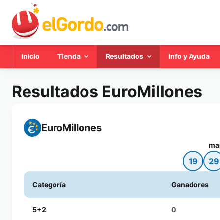
Inicio
Tienda
Resultados
Info y Ayuda
Resultados EuroMillones
EuroMillones
mar
19
29
Categoría
Ganadores
5+2
0