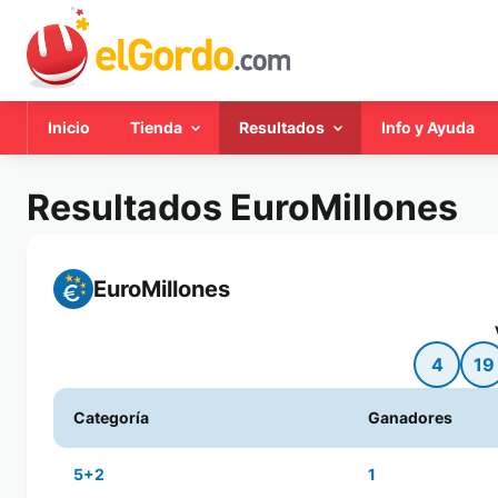
Inicio
Tienda
Resultados
Info y Ayuda
Resultados EuroMillones
EuroMillones
4
19
Categoría
Ganadores
5+2
1