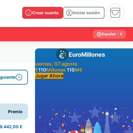
Crear cuenta
Iniciar sesión
Español
- €
EuroMillones
viernes, 07 agosto
€
110
Millones
110
M
€
Jugar Ahora
iguiente
Resultados anteriores
2026
2025
2024
2023
2022
2021
Premio
2020
2019
2018
2017
2016
2015
2014
2013
2012
2011
2010
2009
9.442,00 €
2008
2007
2006
2005
2004