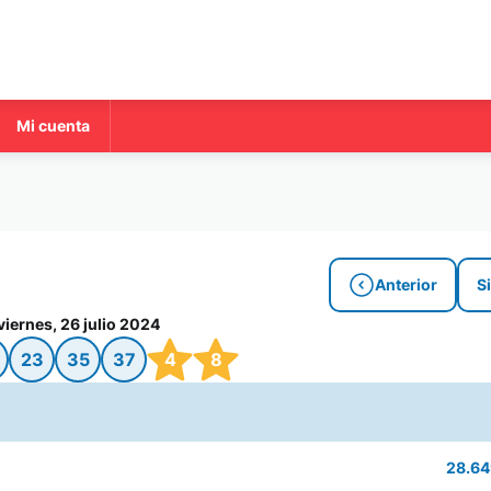
Mi cuenta
Anterior
S
viernes, 26 julio 2024
23
35
37
4
8
28.64